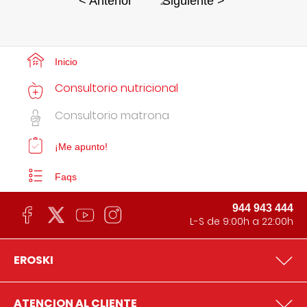
2
< Anterior
Siguiente >
Inicio
Consultorio nutricional
Consultorio matrona
¡Me apunto!
Faqs
944 943 444
L-S de 9:00h a 22:00h
EROSKI
ATENCION AL CLIENTE