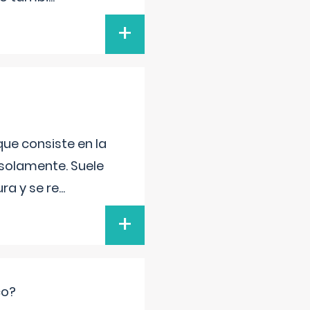
+
que consiste en la
 solamente. Suele
ra y se re
...
+
co?