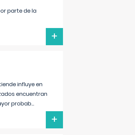
por parte de la
+
iende influye en
lizados encuentran
mayor probab
...
+