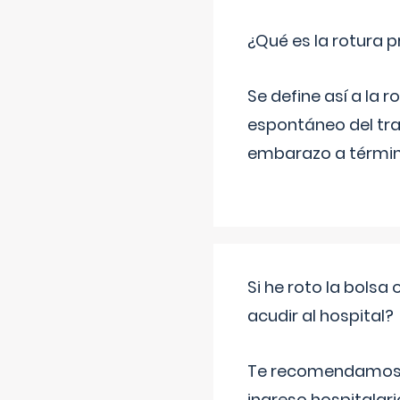
¿Qué es la rotura
Se define así a la
espontáneo del tra
embarazo a término
Si he roto la bols
acudir al hospital?
Te recomendamos ac
ingreso hospitalari