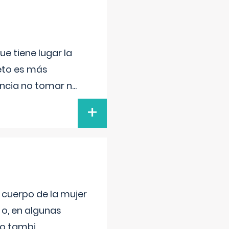
e tiene lugar la
feto es más
ancia no tomar n
...
+
l cuerpo de la mujer
 o, en algunas
mo tambi
...