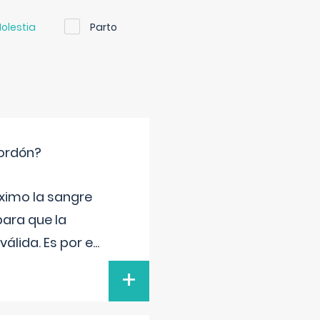
olestia
Parto
cordón?
ximo la sangre
para que la
álida. Es por e
...
+