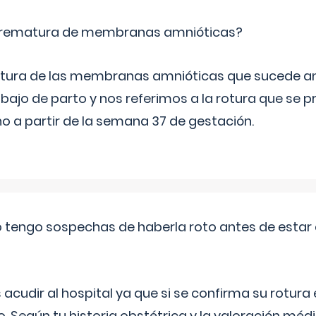
 prematura de membranas amnióticas?
 rotura de las membranas amnióticas que sucede ant
bajo de parto y nos referimos a la rotura que se 
 a partir de la semana 37 de gestación.
a o tengo sospechas de haberla roto antes de estar
udir al hospital ya que si se confirma su rotura
o. Según tu historia obstétrica y la valoración méd