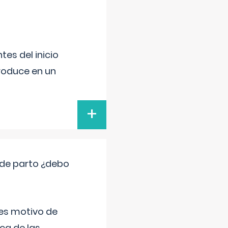
es del inicio
produce en un
+
 de parto ¿debo
 es motivo de
ica de las