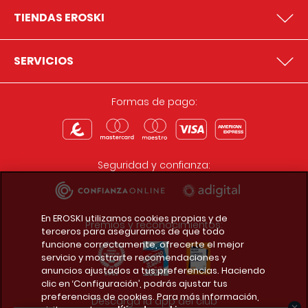
TIENDAS EROSKI
SERVICIOS
Formas de pago:
Seguridad y confianza:
En EROSKI utilizamos cookies propias y de
Premios y reconocimientos:
terceros para asegurarnos de que todo
funcione correctamente, ofrecerte el mejor
servicio y mostrarte recomendaciones y
anuncios ajustados a tus preferencias. Haciendo
clic en ‘Configuración’, podrás ajustar tus
preferencias de cookies. Para más información,
Descarga la app del club