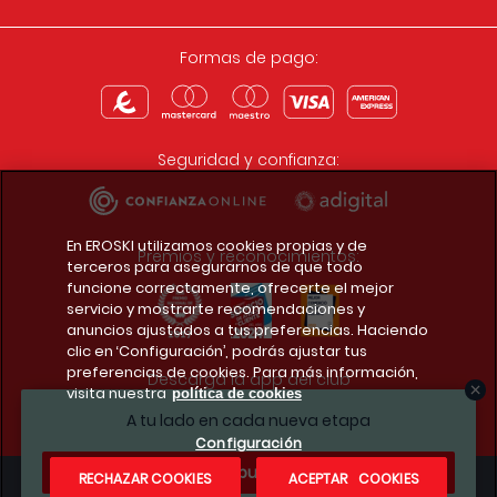
Formas de pago:
Seguridad y confianza:
En EROSKI utilizamos cookies propias y de
Premios y reconocimientos:
terceros para asegurarnos de que todo
funcione correctamente, ofrecerte el mejor
servicio y mostrarte recomendaciones y
anuncios ajustados a tus preferencias. Haciendo
clic en ‘Configuración’, podrás ajustar tus
preferencias de cookies. Para más información,
Descarga la app del club
visita nuestra
política de cookies
A tu lado en cada nueva etapa
Configuración
¿Te apuntas?
RECHAZAR COOKIES
ACEPTAR COOKIES
Condiciones legales