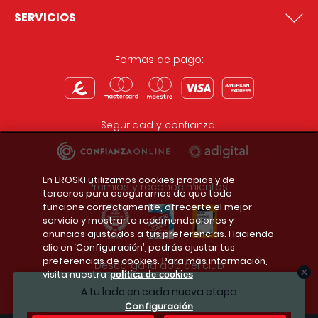
SERVICIOS
Formas de pago:
Seguridad y confianza:
En EROSKI utilizamos cookies propias y de
Premios y reconocimientos:
terceros para asegurarnos de que todo
funcione correctamente, ofrecerte el mejor
servicio y mostrarte recomendaciones y
anuncios ajustados a tus preferencias. Haciendo
clic en ‘Configuración’, podrás ajustar tus
preferencias de cookies. Para más información,
Descarga la app del club
visita nuestra
política de cookies
A tu lado en cada nueva etapa
Configuración