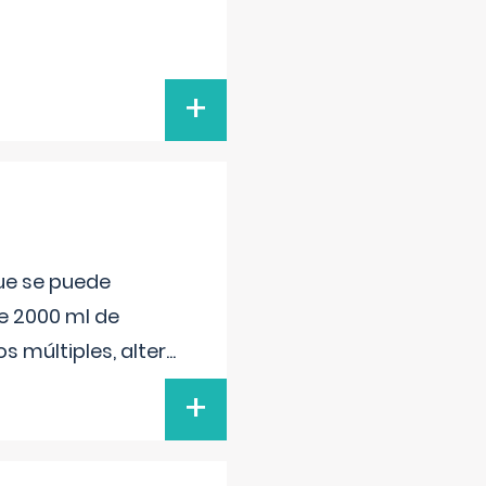
+
que se puede
e 2000 ml de
s múltiples, alter
...
+