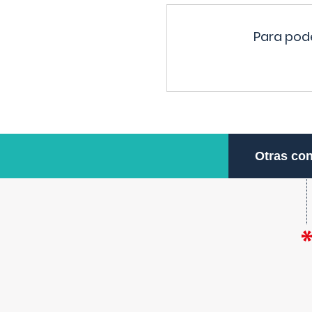
Para pode
Otras con