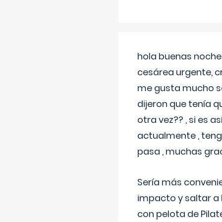
hola buenas noches
cesárea urgente, c
me gusta mucho sal
dijeron que tenía
otra vez?? , si es 
actualmente , teng
pasa , muchas gra
Sería más conveni
impacto y saltar a 
con pelota de Pilat