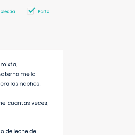
olestia
Parto
 mixta,
materna me la
era las noches.
he, cuantas veces,
o de leche de