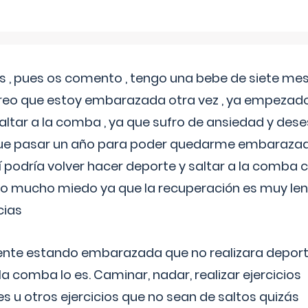
 , pues os comento , tengo una bebe de siete mese
reo que estoy embarazada otra vez , ya empezado
tar a la comba , ya que sufro de ansiedad y des
 que pasar un año para poder quedarme embarazad
así podría volver hacer deporte y saltar a la comba
o mucho miedo ya que la recuperación es muy lent
cias
ente estando embarazada que no realizara depor
la comba lo es. Caminar, nadar, realizar ejercicios
es u otros ejercicios que no sean de saltos quizás