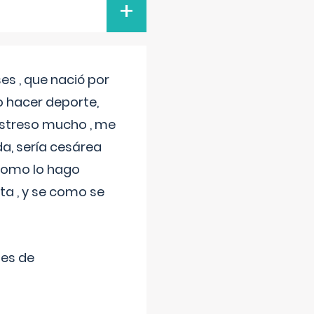
+
s , que nació por
 hacer deporte,
estreso mucho , me
a, sería cesárea
 como lo hago
a , y se como se
tes de