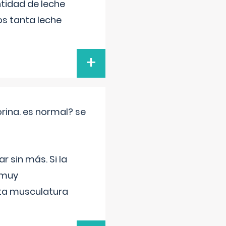
tidad de leche
s tanta leche
+
rina. es normal? se
 sin más. Si la
 muy
sta musculatura