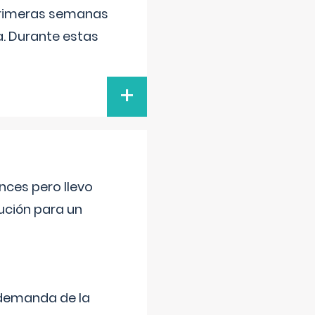
primeras semanas
a. Durante estas
+
nces pero llevo
lución para un
 demanda de la