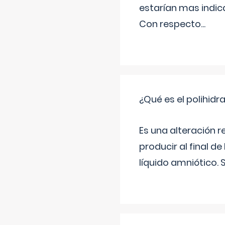
estarían mas indic
Con respecto
...
¿Qué es el polihid
Es una alteración 
producir al final 
líquido amniótico. 