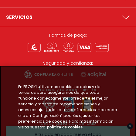
SERVICIOS
Formas de pago:
Seguridad y confianza:
En EROSKI utilizamos cookies propias y de
Premios y reconocimientos:
terceros para asegurarnos de que todo
funcione correctamente, ofrecerte el mejor
servicio y mostrarte recomendaciones y
anuncios ajustados a tus preferencias. Haciendo
clic en ‘Configuración’, podrás ajustar tus
preferencias de cookies. Para más información,
Descarga la app del club
visita nuestra
política de cookies
A tu lado en cada nueva etapa