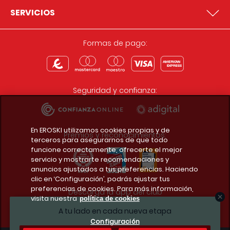
SERVICIOS
Formas de pago:
Seguridad y confianza:
En EROSKI utilizamos cookies propias y de
Premios y reconocimientos:
terceros para asegurarnos de que todo
funcione correctamente, ofrecerte el mejor
servicio y mostrarte recomendaciones y
anuncios ajustados a tus preferencias. Haciendo
clic en ‘Configuración’, podrás ajustar tus
preferencias de cookies. Para más información,
Descarga la app del club
visita nuestra
política de cookies
A tu lado en cada nueva etapa
Configuración