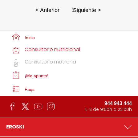
2
< Anterior
Siguiente >
Inicio
Consultorio nutricional
Consultorio matrona
¡Me apunto!
Faqs
944 943 444
L-S de 9:00h a 22:00h
EROSKI