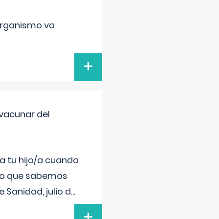
organismo va
+
vacunar del
a tu hijo/a cuando
 lo que sabemos
 Sanidad, julio d
...
+