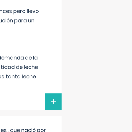
nces pero llevo
lución para un
 demanda de la
tidad de leche
s tanta leche
+
s , que nació por