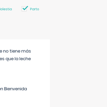
olestia
Parto
ue no tiene más
s que la leche
en Bienvenida