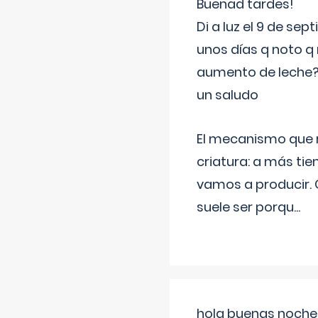
Buenad tardes!
Di a luz el 9 de s
unos días q noto q 
aumento de leche
un saludo
El mecanismo que r
criatura: a más t
vamos a producir.
suele ser porqu
...
hola buenas noches