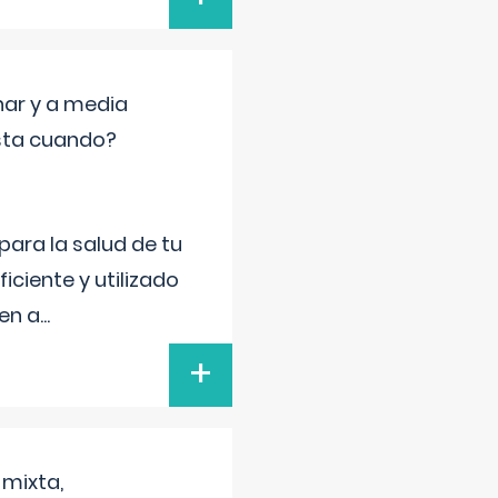
nar y a media
sta cuando?
para la salud de tu
iciente y utilizado
 en a
...
+
 mixta,