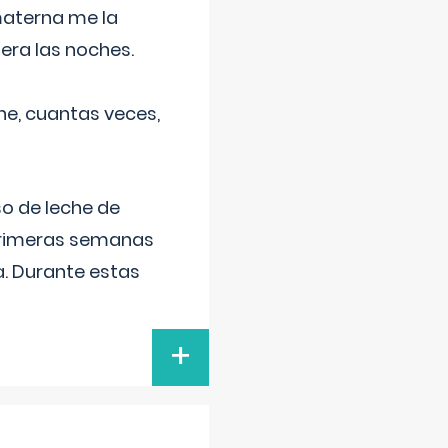
materna me la
era las noches.
he, cuantas veces,
o de leche de
primeras semanas
a. Durante estas
+