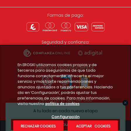
Formas de pago:
Seguridad y confianza:
En EROSKI utilizamos cookies propias y de
Premios y reconocimientos:
terceros para asegurarnos de que todo
funcione correctamente, ofrecerte el mejor
servicio y mostrarte recomendaciones y
anuncios ajustados a tus preferencias. Haciendo
clic en ‘Configuración’, podrás ajustar tus
preferencias de cookies. Para más información,
Descarga la app del club
visita nuestra
política de cookies
A tu lado en cada nueva etapa
Configuración
¿Te apuntas?
RECHAZAR COOKIES
ACEPTAR COOKIES
Condiciones legales