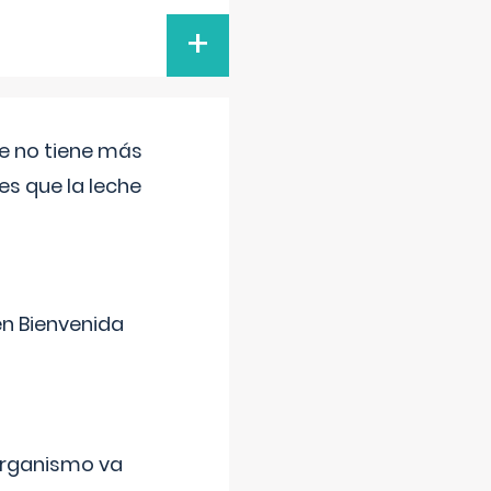
+
ue no tiene más
s que la leche
en Bienvenida
organismo va