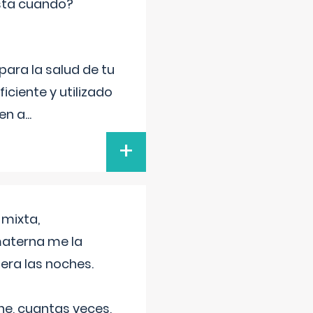
sta cuando?
para la salud de tu
iciente y utilizado
 en a
...
+
 mixta,
materna me la
era las noches.
he, cuantas veces,