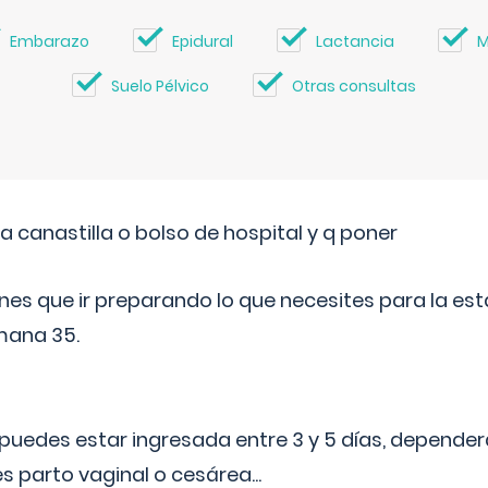
Embarazo
Epidural
Lactancia
M
Suelo Pélvico
Otras consultas
a canastilla o bolso de hospital y q poner
nes que ir preparando lo que necesites para la esta
mana 35.
puedes estar ingresada entre 3 y 5 días, dependerá
 es parto vaginal o cesárea
...