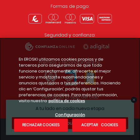
Formas de pago:
Seguridad y confianza:
En EROSKI utilizamos cookies propias y de
Premios y reconocimientos:
terceros para asegurarnos de que todo
funcione correctamente, ofrecerte el mejor
servicio y mostrarte recomendaciones y
anuncios ajustados a tus preferencias. Haciendo
clic en ‘Configuración’, podrás ajustar tus
preferencias de cookies. Para más información,
Descarga la app del club
visita nuestra
política de cookies
A tu lado en cada nueva etapa
Configuración
¿Te apuntas?
RECHAZAR COOKIES
ACEPTAR COOKIES
Condiciones legales