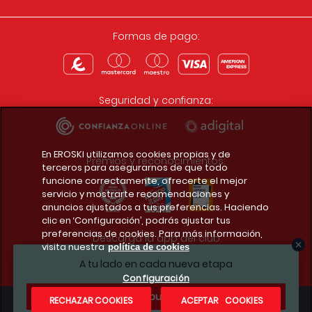
Formas de pago:
Seguridad y confianza:
En EROSKI utilizamos cookies propias y de
Premios y reconocimientos:
terceros para asegurarnos de que todo
funcione correctamente, ofrecerte el mejor
servicio y mostrarte recomendaciones y
anuncios ajustados a tus preferencias. Haciendo
clic en ‘Configuración’, podrás ajustar tus
preferencias de cookies. Para más información,
Descarga la app del club
visita nuestra
política de cookies
A tu lado en cada nueva etapa
Configuración
¿Te apuntas?
RECHAZAR COOKIES
ACEPTAR COOKIES
Condiciones legales