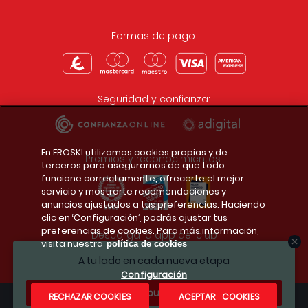
Formas de pago:
Seguridad y confianza:
En EROSKI utilizamos cookies propias y de
Premios y reconocimientos:
terceros para asegurarnos de que todo
funcione correctamente, ofrecerte el mejor
servicio y mostrarte recomendaciones y
anuncios ajustados a tus preferencias. Haciendo
clic en ‘Configuración’, podrás ajustar tus
preferencias de cookies. Para más información,
Descarga la app del club
visita nuestra
política de cookies
A tu lado en cada nueva etapa
Configuración
¿Te apuntas?
RECHAZAR COOKIES
ACEPTAR COOKIES
Condiciones legales