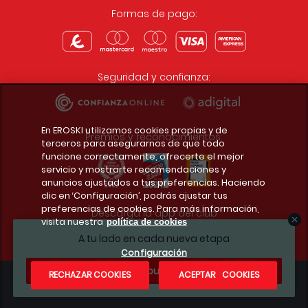
Formas de pago:
Seguridad y confianza:
En EROSKI utilizamos cookies propias y de
Premios y reconocimientos:
terceros para asegurarnos de que todo
funcione correctamente, ofrecerte el mejor
servicio y mostrarte recomendaciones y
anuncios ajustados a tus preferencias. Haciendo
clic en ‘Configuración’, podrás ajustar tus
preferencias de cookies. Para más información,
Descarga la app del club
visita nuestra
política de cookies
A tu lado en cada nueva etapa
Configuración
¿Te apuntas?
RECHAZAR COOKIES
ACEPTAR COOKIES
Condiciones legales