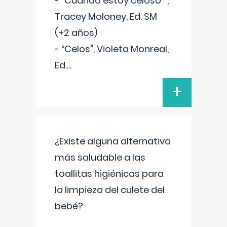
- “Cuando estoy celoso"",
Tracey Moloney, Ed. SM
(+2 años)
- “Celos", Violeta Monreal,
Ed.
...
+
¿Existe alguna alternativa
más saludable a las
toallitas higiénicas para
la limpieza del culete del
bebé?