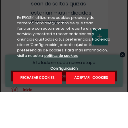
sean de saltos quizás
estarían mas indicados.
En EROSKI utilizamos cookies propias y de
Con respecto
...
terceros para asegurarnos de que todo
funcione correctamente, ofrecerte el mejor
+
servicio y mostrarte recomendaciones y
anuncios ajustados a tus preferencias. Haciendo
clic en ‘Configuración’, podrás ajustar tus
preferencias de cookies. Para más información,
visita nuestra
política de cookies
A tu lado en cada nueva etapa
2
< Anterior
Siguiente >
Configuración
¿Te apuntas?
RECHAZAR COOKIES
ACEPTAR COOKIES
Inicio
Consultorio nutricional
Consultorio matrona
¡Me apunto!