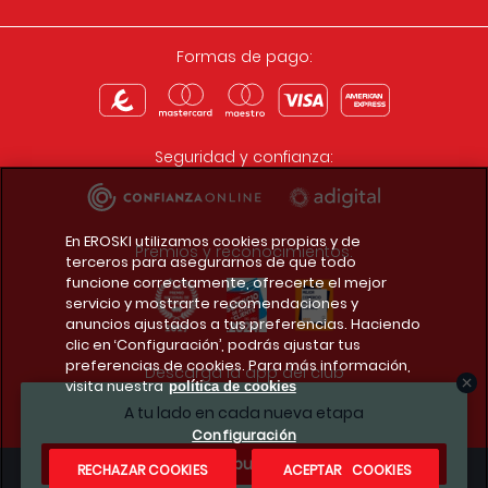
Formas de pago:
Seguridad y confianza:
En EROSKI utilizamos cookies propias y de
Premios y reconocimientos:
terceros para asegurarnos de que todo
funcione correctamente, ofrecerte el mejor
servicio y mostrarte recomendaciones y
anuncios ajustados a tus preferencias. Haciendo
clic en ‘Configuración’, podrás ajustar tus
preferencias de cookies. Para más información,
Descarga la app del club
visita nuestra
política de cookies
A tu lado en cada nueva etapa
Configuración
¿Te apuntas?
RECHAZAR COOKIES
ACEPTAR COOKIES
Condiciones legales