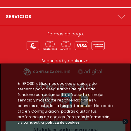
SERVICIOS
Formas de pago:
Seguridad y confianza:
En EROSKI utilizamos cookies propias y de
Premios y reconocimientos:
terceros para asegurarnos de que todo
funcione correctamente, ofrecerte el mejor
servicio y mostrarte recomendaciones y
anuncios ajustados a tus preferencias. Haciendo
clic en ‘Configuración’, podrás ajustar tus
preferencias de cookies. Para más información,
Descarga la app del club
visita nuestra
política de cookies
A tu lado en cada nueva etapa