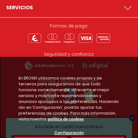
SERVICIOS
Formas de pago:
Seguridad y confianza:
En EROSKI utilizamos cookies propias y de
Premios y reconocimientos:
terceros para asegurarnos de que todo
funcione correctamente, ofrecerte el mejor
servicio y mostrarte recomendaciones y
anuncios ajustados a tus preferencias. Haciendo
clic en ‘Configuración’, podrás ajustar tus
preferencias de cookies. Para más información,
Descarga la app del club
visita nuestra
política de cookies
A tu lado en cada nueva etapa
Configuración