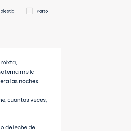
olestia
Parto
 mixta,
materna me la
era las noches.
he, cuantas veces,
o de leche de