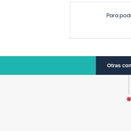
Para pode
Otras con