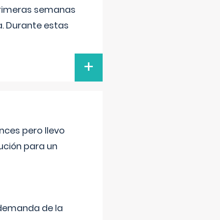
primeras semanas
a. Durante estas
+
nces pero llevo
lución para un
 demanda de la