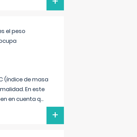
+
s el peso
eocupa
C (índice de masa
malidad. En este
 Ten en cuenta q
...
+