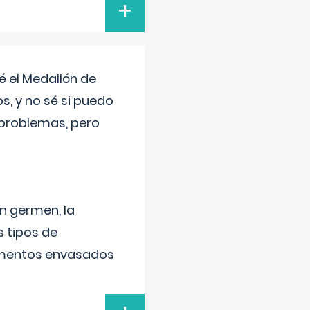
+
 el Medallón de
os, y no sé si puedo
 problemas, pero
un germen, la
 tipos de
alimentos envasados