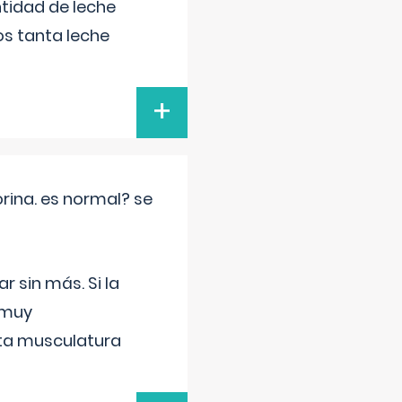
tidad de leche
s tanta leche
+
rina. es normal? se
 sin más. Si la
 muy
sta musculatura