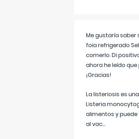
Me gustaría saber 
foia refrigerado Se
comerlo. Di positi
ahora he leído que 
¡Gracias!
La listeriosis es u
Listeria monocytog
alimentos y puede 
al vac
...