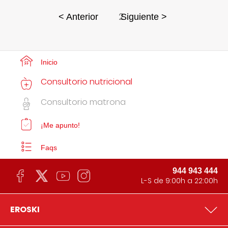
2
< Anterior
Siguiente >
Inicio
Consultorio nutricional
Consultorio matrona
¡Me apunto!
Faqs
944 943 444
L-S de 9:00h a 22:00h
EROSKI