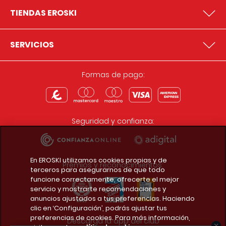
TIENDAS EROSKI
SERVICIOS
Formas de pago:
Seguridad y confianza:
En EROSKI utilizamos cookies propias y de
Premios y reconocimientos:
terceros para asegurarnos de que todo
funcione correctamente, ofrecerte el mejor
servicio y mostrarte recomendaciones y
anuncios ajustados a tus preferencias. Haciendo
clic en ‘Configuración’, podrás ajustar tus
preferencias de cookies. Para más información,
Descarga la app del club