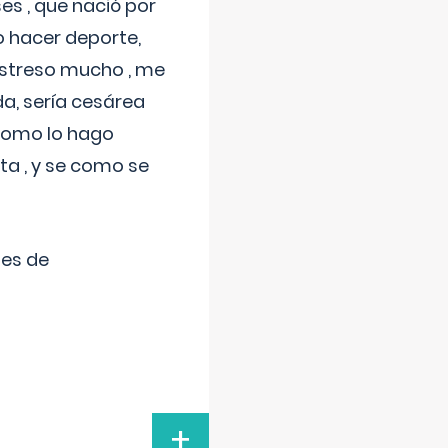
s , que nació por
 hacer deporte,
estreso mucho , me
a, sería cesárea
 como lo hago
a , y se como se
tes de
+