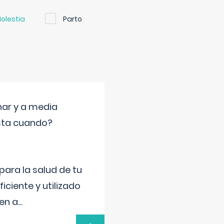
olestia
Parto
nar y a media
sta cuando?
para la salud de tu
iciente y utilizado
 en a
...