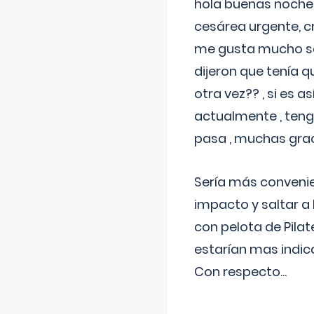
hola buenas noches
cesárea urgente, c
me gusta mucho sal
dijeron que tenía
otra vez?? , si es 
actualmente , teng
pasa , muchas gra
Sería más conveni
impacto y saltar a 
con pelota de Pilat
estarían mas indic
Con respecto
...