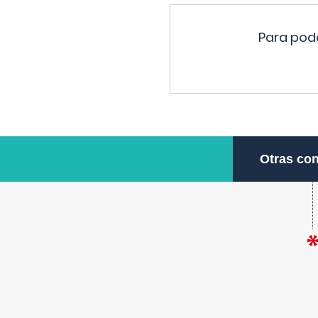
Para pode
Otras con