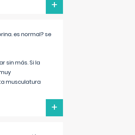
+
rina. es normal? se
 sin más. Si la
 muy
sta musculatura
+