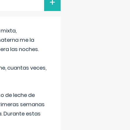
+
 mixta,
materna me la
era las noches.
he, cuantas veces,
o de leche de
primeras semanas
a. Durante estas