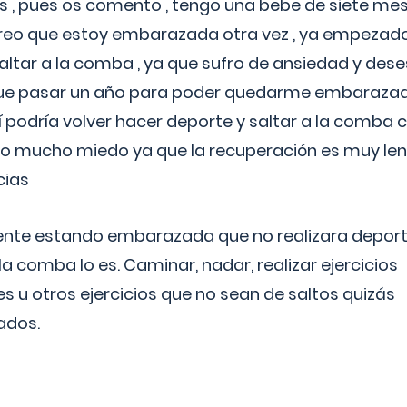
 , pues os comento , tengo una bebe de siete mese
reo que estoy embarazada otra vez , ya empezado
tar a la comba , ya que sufro de ansiedad y des
 que pasar un año para poder quedarme embarazad
así podría volver hacer deporte y saltar a la comba
o mucho miedo ya que la recuperación es muy lent
cias
ente estando embarazada que no realizara depor
la comba lo es. Caminar, nadar, realizar ejercicios
es u otros ejercicios que no sean de saltos quizás
ados.