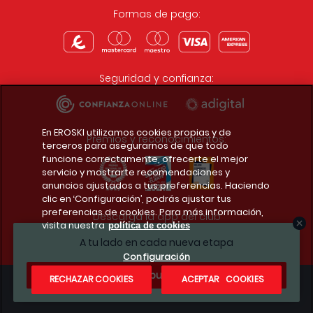
Formas de pago:
Seguridad y confianza:
En EROSKI utilizamos cookies propias y de
Premios y reconocimientos:
terceros para asegurarnos de que todo
funcione correctamente, ofrecerte el mejor
servicio y mostrarte recomendaciones y
anuncios ajustados a tus preferencias. Haciendo
clic en ‘Configuración’, podrás ajustar tus
preferencias de cookies. Para más información,
Descarga la app del club
visita nuestra
política de cookies
A tu lado en cada nueva etapa
Configuración
¿Te apuntas?
RECHAZAR COOKIES
ACEPTAR COOKIES
Condiciones legales