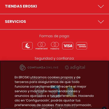
TIENDAS EROSKI
SERVICIOS
Formas de pago:
Seguridad y confianza:
En EROSKI utilizamos cookies propias y de
Premios y reconocimientos:
terceros para asegurarnos de que todo
funcione correctamente, ofrecerte el mejor
servicio y mostrarte recomendaciones y
anuncios ajustados a tus preferencias. Haciendo
clic en ‘Configuración’, podrás ajustar tus
preferencias de cookies. Para más información,
Descarga la app del club