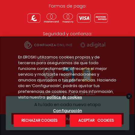
Formas de pago:
Seguridad y confianza:
En EROSKI utilizamos cookies propias y de
Premios y reconocimientos:
terceros para asegurarnos de que todo
funcione correctamente, ofrecerte el mejor
servicio y mostrarte recomendaciones y
anuncios ajustados a tus preferencias. Haciendo
clic en ‘Configuración’, podrás ajustar tus
preferencias de cookies. Para más información,
Descarga la app del club
visita nuestra
política de cookies
A tu lado en cada nueva etapa
Configuración
¿Te apuntas?
RECHAZAR COOKIES
ACEPTAR COOKIES
Condiciones legales