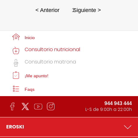
2
< Anterior
Siguiente >
Inicio
Consultorio nutricional
Consultorio matrona
¡Me apunto!
Faqs
944 943 444
L-S de 9:00h a 22:00h
EROSKI