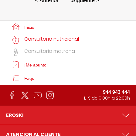
2
< Anterior
Siguiente >
Inicio
Consultorio nutricional
Consultorio matrona
¡Me apunto!
Faqs
944 943 444
L-S de 9:00h a 22:00h
EROSKI
ATENCION AL CLIENTE