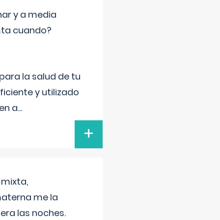
nar y a media
sta cuando?
para la salud de tu
iciente y utilizado
 en a
...
+
 mixta,
materna me la
era las noches.