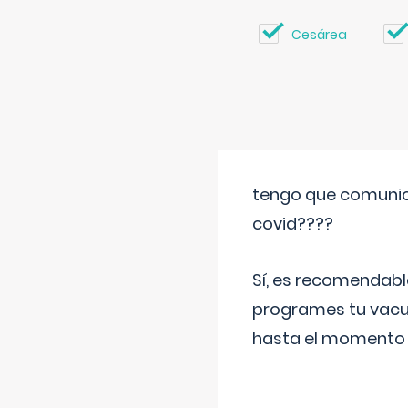
Cesárea
tengo que comunic
covid????
Sí, es recomendabl
programes tu vacun
hasta el momento so