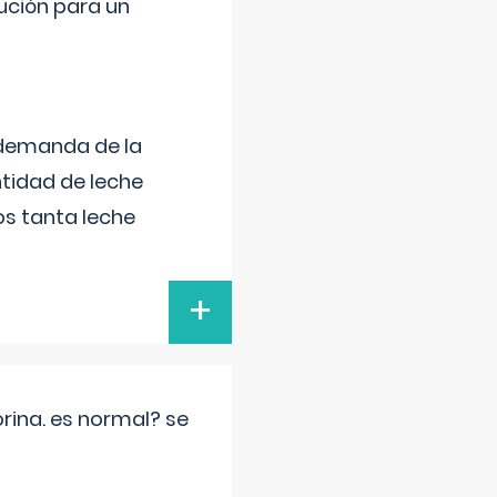
lución para un
 demanda de la
tidad de leche
s tanta leche
+
rina. es normal? se