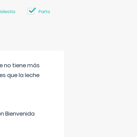
olestia
Parto
ue no tiene más
s que la leche
en Bienvenida