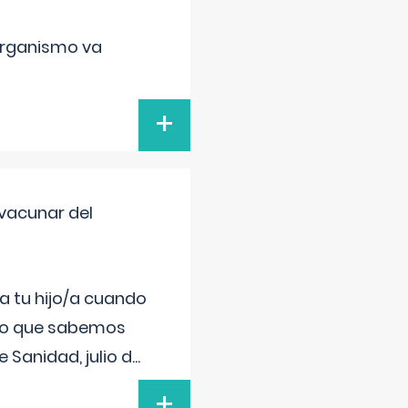
organismo va
+
vacunar del
a tu hijo/a cuando
 lo que sabemos
 Sanidad, julio d
...
+