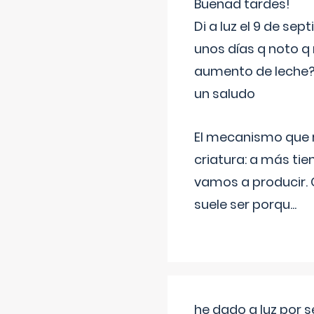
Buenad tardes!
Di a luz el 9 de s
unos días q noto q 
aumento de leche
un saludo
El mecanismo que r
criatura: a más t
vamos a producir.
suele ser porqu
...
he dado a luz por 