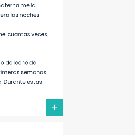
materna me la
era las noches.
he, cuantas veces,
o de leche de
primeras semanas
a. Durante estas
+