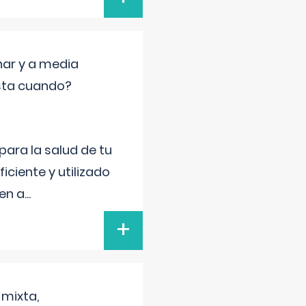
nar y a media
sta cuando?
para la salud de tu
iciente y utilizado
 en a
...
+
 mixta,