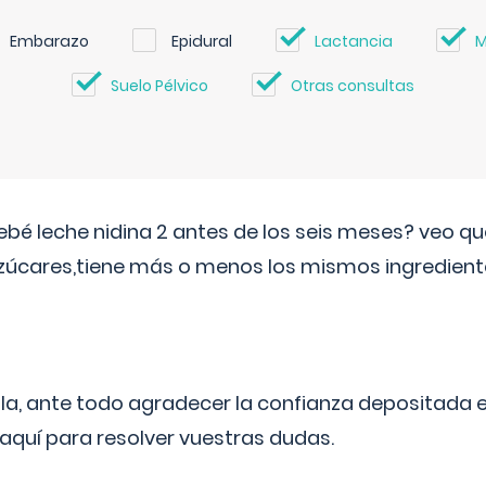
Embarazo
Epidural
Lactancia
M
Suelo Pélvico
Otras consultas
ebé leche nidina 2 antes de los seis meses? veo q
zúcares,tiene más o menos los mismos ingrediente
ila, ante todo agradecer la confianza depositada 
quí para resolver vuestras dudas.