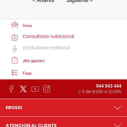
2
< Anterior
Siguiente >
Inicio
Consultorio nutricional
Consultorio matrona
¡Me apunto!
Faqs
944 943 444
L-S de 9:00h a 22:00h
EROSKI
ATENCION AL CLIENTE