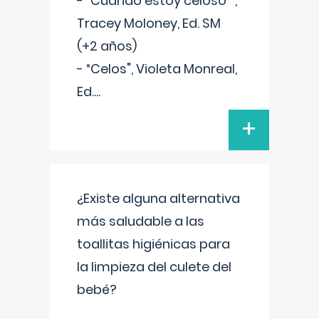
- “Cuando estoy celoso"",
Tracey Moloney, Ed. SM
(+2 años)
- “Celos", Violeta Monreal,
Ed.
...
+
¿Existe alguna alternativa
más saludable a las
toallitas higiénicas para
la limpieza del culete del
bebé?