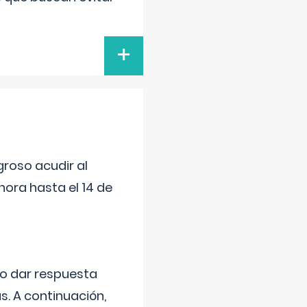
+
roso acudir al
ora hasta el 14 de
do dar respuesta
s. A continuación,