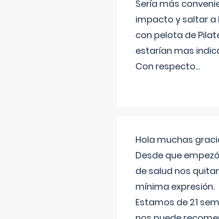
Sería más conveni
impacto y saltar a 
con pelota de Pilat
estarían mas indic
Con respecto
...
Hola muchas gracia
Desde que empezó l
de salud nos quitar
mínima expresión.
Estamos de 21 sema
nos puede recomend