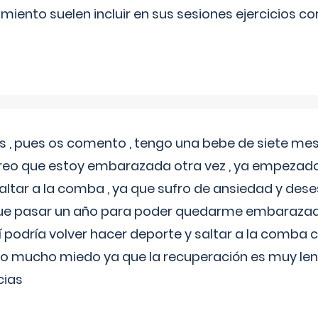
miento suelen incluir en sus sesiones ejercicios cor
 , pues os comento , tengo una bebe de siete mese
reo que estoy embarazada otra vez , ya empezado
tar a la comba , ya que sufro de ansiedad y des
 que pasar un año para poder quedarme embarazad
así podría volver hacer deporte y saltar a la comba
o mucho miedo ya que la recuperación es muy lent
cias