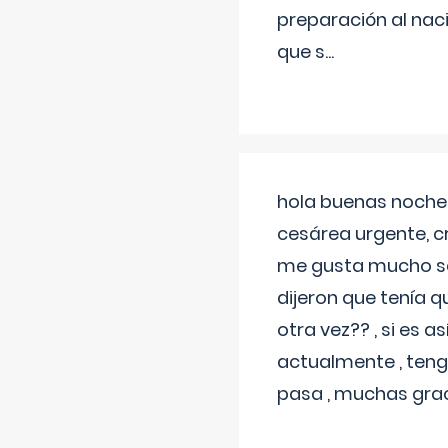
preparación al naci
que s
...
hola buenas noches
cesárea urgente, c
me gusta mucho sal
dijeron que tenía
otra vez?? , si es 
actualmente , teng
pasa , muchas gra