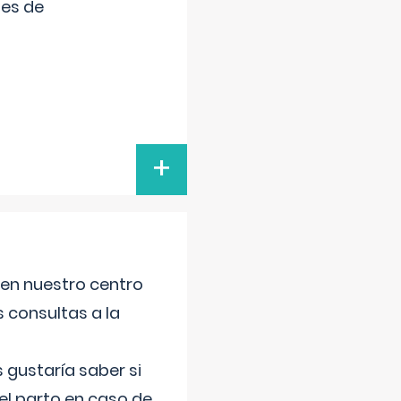
tes de
+
 en nuestro centro
s consultas a la
gustaría saber si
el parto en caso de