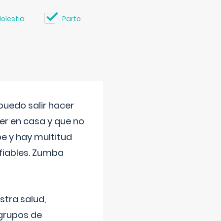
olestia
Parto
uedo salir hacer
cer en casa y que no
be y hay multitud
fiables. Zumba
stra salud,
 grupos de