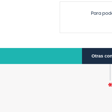
Para pode
Otras con