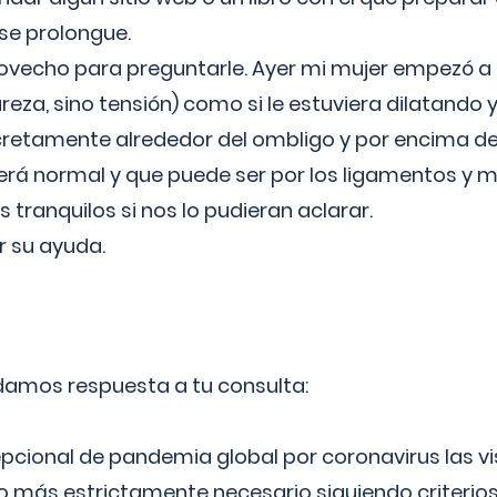
 se prolongue.
ovecho para preguntarle. Ayer mi mujer empezó a 
reza, sino tensión) como si le estuviera dilatando y
cretamente alrededor del ombligo y por encima d
á normal y que puede ser por los ligamentos y m
ranquilos si nos lo pudieran aclarar.
 su ayuda.
 damos respuesta a tu consulta:
epcional de pandemia global por coronavirus las vi
lo más estrictamente necesario siguiendo criterio