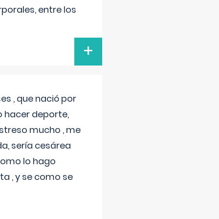
porales, entre los
+
s , que nació por
 hacer deporte,
estreso mucho , me
a, sería cesárea
 como lo hago
a , y se como se