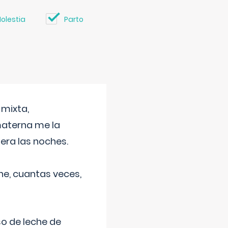
olestia
Parto
 mixta,
materna me la
era las noches.
he, cuantas veces,
o de leche de