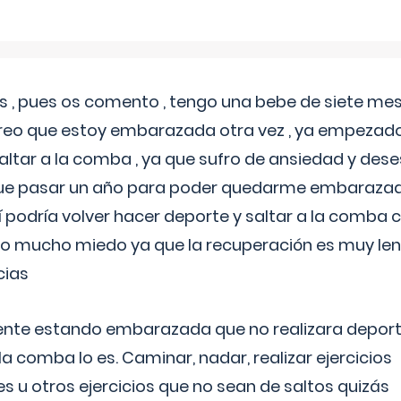
 , pues os comento , tengo una bebe de siete mese
reo que estoy embarazada otra vez , ya empezado
tar a la comba , ya que sufro de ansiedad y des
 que pasar un año para poder quedarme embarazad
así podría volver hacer deporte y saltar a la comba
o mucho miedo ya que la recuperación es muy lent
cias
ente estando embarazada que no realizara depor
la comba lo es. Caminar, nadar, realizar ejercicios
es u otros ejercicios que no sean de saltos quizás