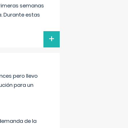
primeras semanas
a. Durante estas
+
nces pero llevo
lución para un
 demanda de la