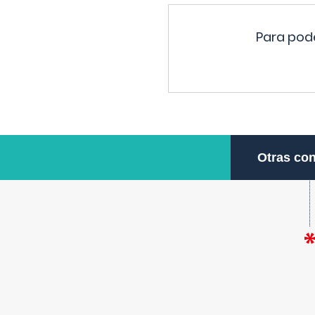
Para pode
Otras con