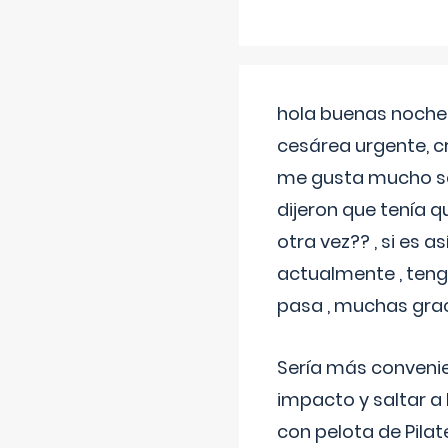
hola buenas noches
cesárea urgente, c
me gusta mucho sal
dijeron que tenía
otra vez?? , si es 
actualmente , teng
pasa , muchas gra
Sería más conveni
impacto y saltar a 
con pelota de Pilat