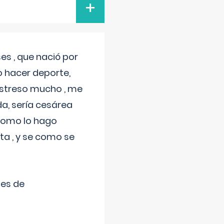
+
s , que nació por
 hacer deporte,
estreso mucho , me
a, sería cesárea
 como lo hago
a , y se como se
tes de