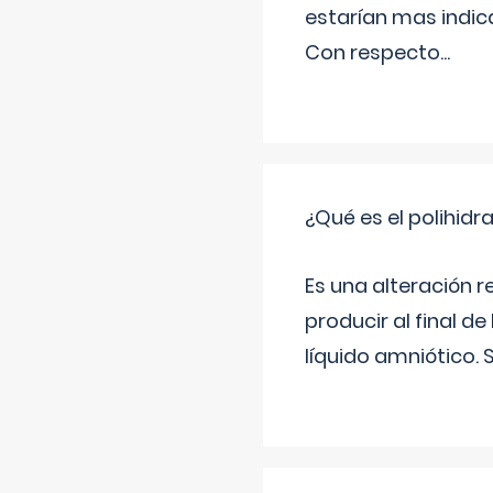
estarían mas indic
Con respecto
...
¿Qué es el polihid
Es una alteración 
producir al final 
líquido amniótico. 