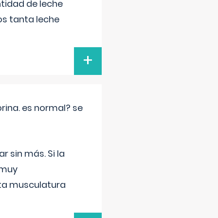
tidad de leche
s tanta leche
+
rina. es normal? se
 sin más. Si la
 muy
sta musculatura