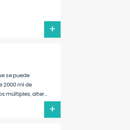
+
que se puede
e 2000 ml de
s múltiples, alter
...
+