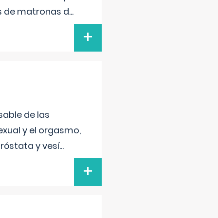
s de matronas d
...
+
sable de las
exual y el orgasmo,
róstata y vesí
...
+