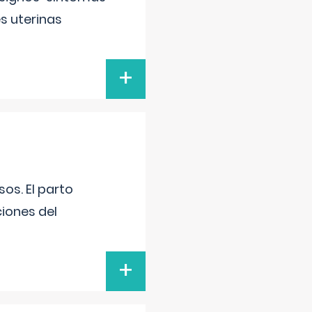
s uterinas
+
os. El parto
iones del
+