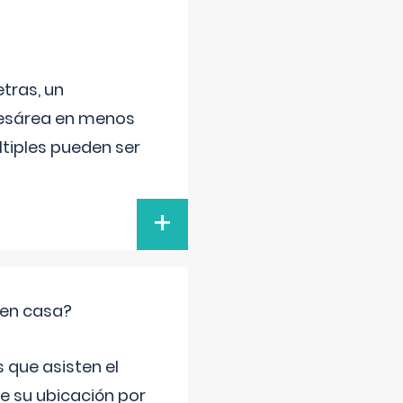
tras, un
 cesárea en menos
ltiples pueden ser
+
 en casa?
 que asisten el
de su ubicación por