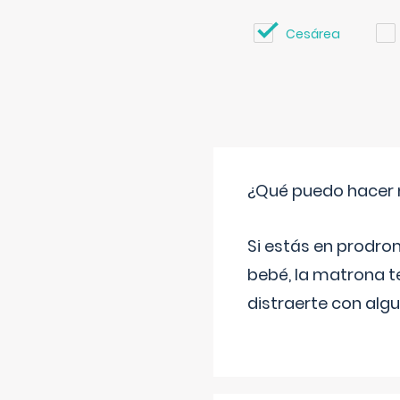
Cesárea
¿Qué puedo hacer 
Si estás en prodro
bebé, la matrona t
distraerte con alg