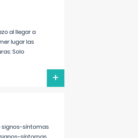
o al llegar a
mer lugar las
uras: Solo
+
e signos-síntomas
 signos-síntomas