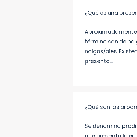
¿Qué es una prese
Aproximadamente un
término son de nalg
nalgas/pies. Existe
presenta
...
¿Qué son los prod
Se denomina prodr
que presenta la e