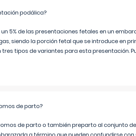
ntación podálica?
 5% de las presentaciones fetales en un embaraz
as, siendo la porción fetal que se introduce en pri
n tres tipos de variantes para esta presentación. P
romos de parto?
omos de parto o también preparto al conjunto d
mbarazada a término que pueden confundirse con