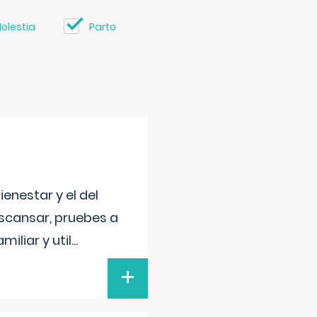
olestia
Parto
enestar y el del
escansar, pruebes a
iliar y util
...
+