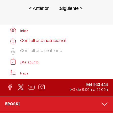
2
< Anterior
Siguiente >
Inicio
Consultorio nutricional
Consultorio matrona
¡Me apunto!
Faqs
944 943 444
L-S de 9:00h a 22:00h
EROSKI