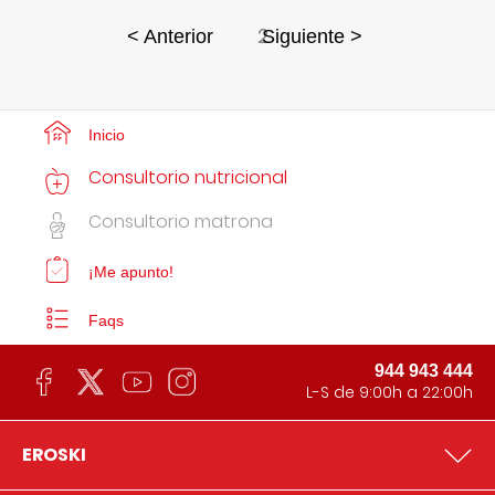
2
< Anterior
Siguiente >
Inicio
Consultorio nutricional
Consultorio matrona
¡Me apunto!
Faqs
944 943 444
L-S de 9:00h a 22:00h
EROSKI