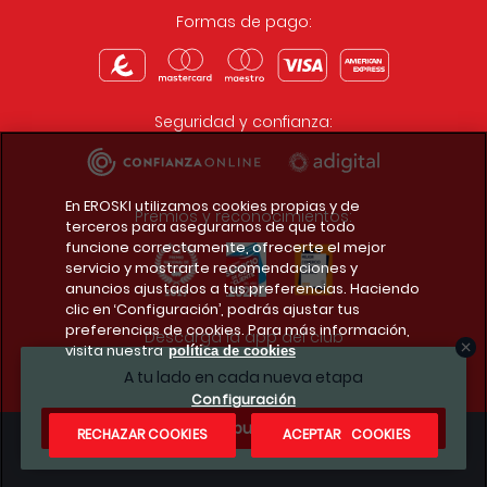
Formas de pago:
Seguridad y confianza:
En EROSKI utilizamos cookies propias y de
Premios y reconocimientos:
terceros para asegurarnos de que todo
funcione correctamente, ofrecerte el mejor
servicio y mostrarte recomendaciones y
anuncios ajustados a tus preferencias. Haciendo
clic en ‘Configuración’, podrás ajustar tus
preferencias de cookies. Para más información,
Descarga la app del club
visita nuestra
política de cookies
A tu lado en cada nueva etapa
Configuración
¿Te apuntas?
RECHAZAR COOKIES
ACEPTAR COOKIES
Condiciones legales