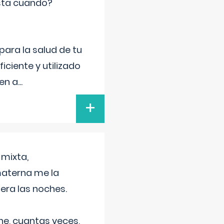
sta cuando?
para la salud de tu
iciente y utilizado
 en a
...
+
 mixta,
materna me la
era las noches.
he, cuantas veces,