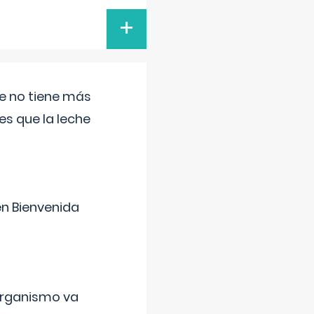
+
ue no tiene más
s que la leche
en Bienvenida
organismo va