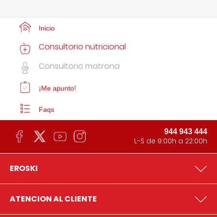
Inicio
Consultorio nutricional
Consultorio matrona
¡Me apunto!
Faqs
944 943 444
L-S de 9:00h a 22:00h
EROSKI
ATENCION AL CLIENTE