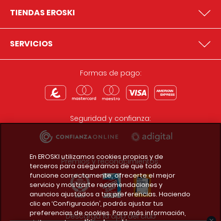
TIENDAS EROSKI
SERVICIOS
Formas de pago:
Seguridad y confianza:
En EROSKI utilizamos cookies propias y de
Premios y reconocimientos:
terceros para asegurarnos de que todo
funcione correctamente, ofrecerte el mejor
servicio y mostrarte recomendaciones y
anuncios ajustados a tus preferencias. Haciendo
clic en ‘Configuración’, podrás ajustar tus
preferencias de cookies. Para más información,
Descarga la app del club