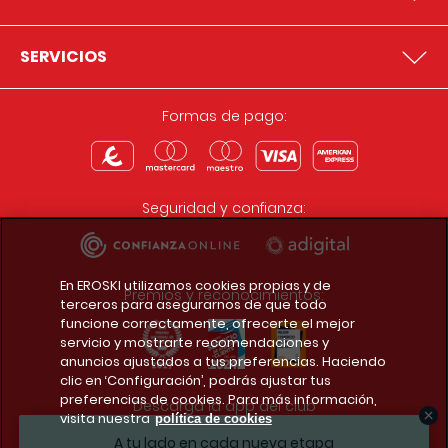
SERVICIOS
Formas de pago:
Seguridad y confianza:
En EROSKI utilizamos cookies propias y de
Premios y reconocimientos:
terceros para asegurarnos de que todo
funcione correctamente, ofrecerte el mejor
servicio y mostrarte recomendaciones y
anuncios ajustados a tus preferencias. Haciendo
clic en ‘Configuración’, podrás ajustar tus
preferencias de cookies. Para más información,
Descarga la app del club
visita nuestra
política de cookies
A tu lado en cada nueva etapa