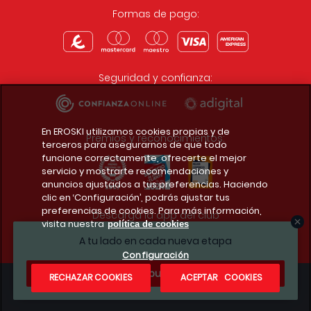
Formas de pago:
Seguridad y confianza:
En EROSKI utilizamos cookies propias y de
Premios y reconocimientos:
terceros para asegurarnos de que todo
funcione correctamente, ofrecerte el mejor
servicio y mostrarte recomendaciones y
anuncios ajustados a tus preferencias. Haciendo
clic en ‘Configuración’, podrás ajustar tus
preferencias de cookies. Para más información,
Descarga la app del club
visita nuestra
política de cookies
A tu lado en cada nueva etapa
Configuración
¿Te apuntas?
RECHAZAR COOKIES
ACEPTAR COOKIES
Condiciones legales