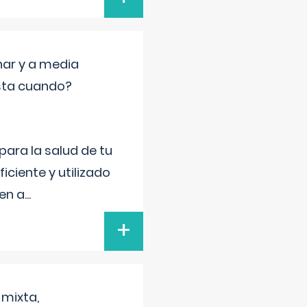
nar y a media
sta cuando?
para la salud de tu
iciente y utilizado
 en a
...
+
 mixta,