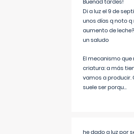
Buenad tardes!
Di a luz el 9 de s
unos días q noto q 
aumento de leche
un saludo
El mecanismo que r
criatura: a más t
vamos a producir.
suele ser porqu
...
he dado a luz por 