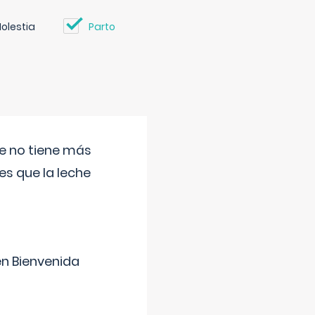
olestia
Parto
ue no tiene más
s que la leche
en Bienvenida