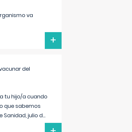
organismo va
+
vacunar del
a tu hijo/a cuando
 lo que sabemos
 Sanidad, julio d
...
+