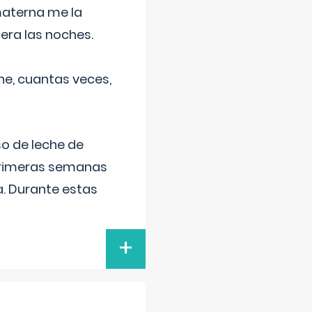
materna me la
era las noches.
he, cuantas veces,
o de leche de
primeras semanas
a. Durante estas
+