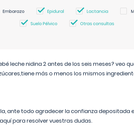
Embarazo
Epidural
Lactancia
M
Suelo Pélvico
Otras consultas
ebé leche nidina 2 antes de los seis meses? veo q
zúcares,tiene más o menos los mismos ingrediente
ila, ante todo agradecer la confianza depositada 
quí para resolver vuestras dudas.