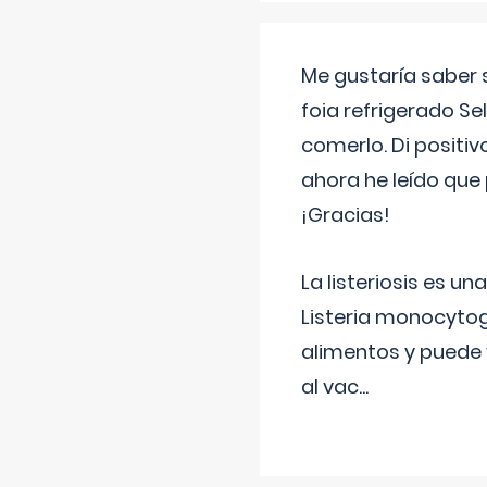
Me gustaría saber 
foia refrigerado Se
comerlo. Di positi
ahora he leído que 
¡Gracias!
La listeriosis es u
Listeria monocytog
alimentos y puede 
al vac
...