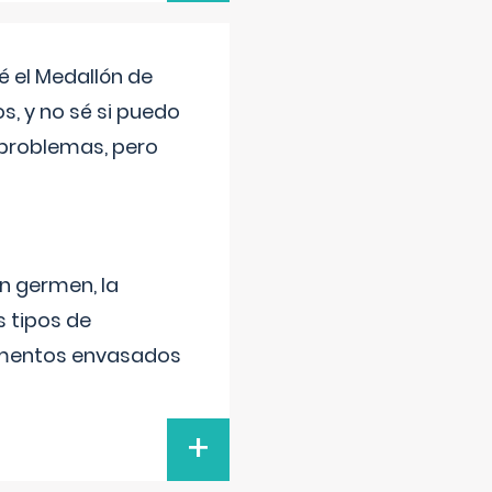
 el Medallón de
os, y no sé si puedo
 problemas, pero
un germen, la
 tipos de
alimentos envasados
+