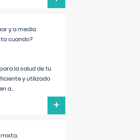
nar y a media
sta cuando?
para la salud de tu
iciente y utilizado
 en a
...
+
 mixta,