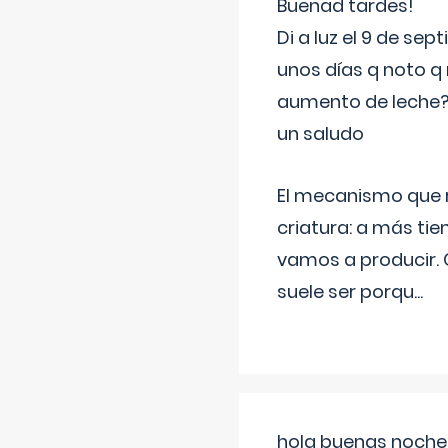
Buenad tardes!
Di a luz el 9 de s
unos días q noto q 
aumento de leche
un saludo
El mecanismo que r
criatura: a más t
vamos a producir.
suele ser porqu
...
hola buenas noches