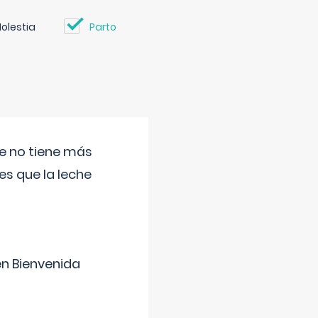
olestia
Parto
ue no tiene más
s que la leche
en Bienvenida