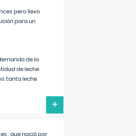
nces pero llevo
lución para un
 demanda de la
tidad de leche
s tanta leche
+
s , que nació por