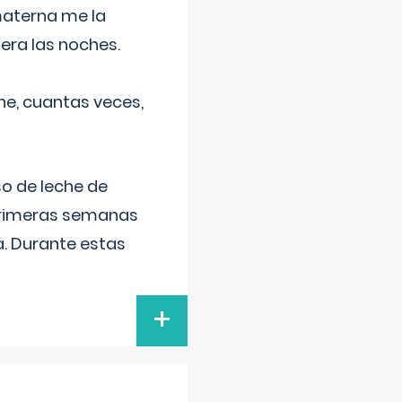
materna me la
era las noches.
he, cuantas veces,
o de leche de
primeras semanas
a. Durante estas
+