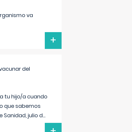
organismo va
+
vacunar del
a tu hijo/a cuando
 lo que sabemos
 Sanidad, julio d
...
+