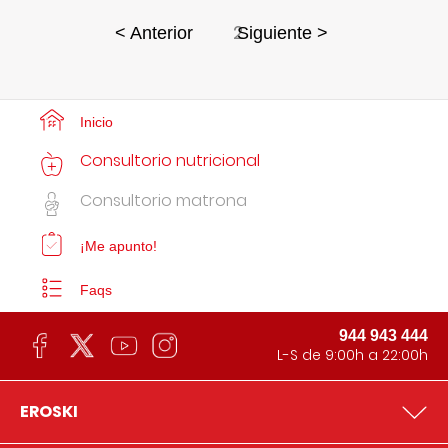
2
< Anterior
Siguiente >
Inicio
Consultorio nutricional
Consultorio matrona
¡Me apunto!
Faqs
944 943 444
L-S de 9:00h a 22:00h
EROSKI