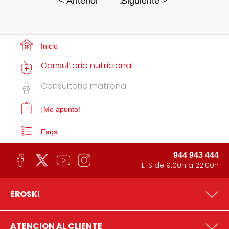
2
< Anterior
Siguiente >
Inicio
Consultorio nutricional
Consultorio matrona
¡Me apunto!
Faqs
944 943 444
L-S de 9:00h a 22:00h
EROSKI
ATENCION AL CLIENTE