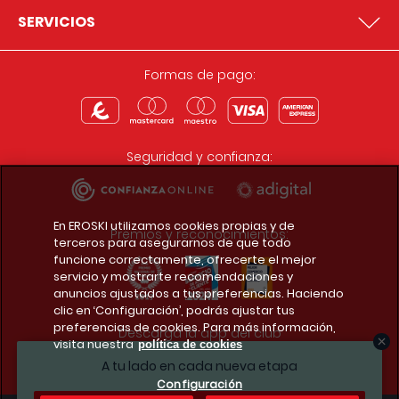
SERVICIOS
Formas de pago:
Seguridad y confianza:
En EROSKI utilizamos cookies propias y de
Premios y reconocimientos:
terceros para asegurarnos de que todo
funcione correctamente, ofrecerte el mejor
servicio y mostrarte recomendaciones y
anuncios ajustados a tus preferencias. Haciendo
clic en ‘Configuración’, podrás ajustar tus
preferencias de cookies. Para más información,
Descarga la app del club
visita nuestra
política de cookies
A tu lado en cada nueva etapa
Configuración